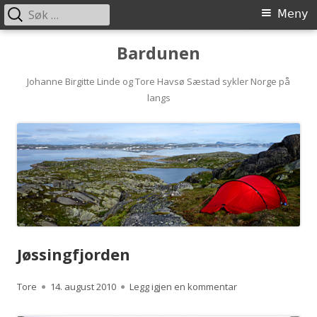
Søk
Primærmeny
Meny
etter:
Hopp
Bardunen
til
innhold
Johanne Birgitte Linde og Tore Havsø Sæstad sykler Norge på
langs
Jøssingfjorden
Forfatter
Publisert
til Jøssingfjorden
Tore
14. august 2010
Legg igjen en kommentar