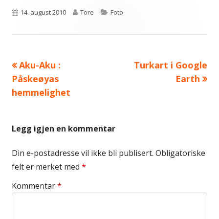
Publisert
Forfatter
Kategorier
14. august 2010
Tore
Foto
Forrige
Neste
Aku-Aku :
Turkart i Google
Innleggsnavigasjon
artikkel:
artikkel:
Påskeøyas
Earth
hemmelighet
Legg igjen en kommentar
Din e-postadresse vil ikke bli publisert.
Obligatoriske
felt er merket med
*
Kommentar
*