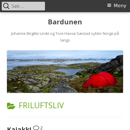
Søk
Primærmeny
Meny
etter:
Hopp
Bardunen
til
innhold
Johanne Birgitte Linde og Tore Havsø Sæstad sykler Norge på
langs
KATEGORI:
FRILUFTSLIV
2
Kajakk!