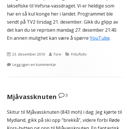
laksefiske til Vefsna-vassdraget. Vi er heldige som
har en så kul konge her i landet. Programmet ble
sendt på TV2 tirsdag 21. desember. Gikk du glipp av
det kan du se reprisen mandag 27. desember 21:40.
En annen mulighet kan være å spørre
YouTube
.
Publisert
Forfatter
Kategorier
23. desember 2010
Tore
Friluftsliv
til Gutta på tur med Kongen
Legg igjen en kommentar
3
Mjåvassknuten
Skitur til Mjåvassknuten (843 moh) i dag. Jeg kjørte til
Mydland, gikk på ski opp "brekkå", videre forbi Røde
Kors-hytten og opp til Mjåvassknuten. En fantastisk