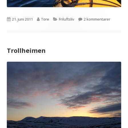
Publisert
Forfatter
Kategorier
til Kajakk!
21. juni 2011
Tore
Friluftsliv
2 kommentarer
Trollheimen