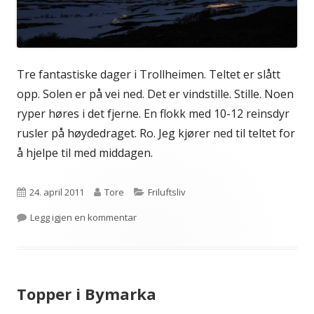
Tre fantastiske dager i Trollheimen. Teltet er slått
opp. Solen er på vei ned. Det er vindstille. Stille. Noen
ryper høres i det fjerne. En flokk med 10-12 reinsdyr
rusler på høydedraget. Ro. Jeg kjører ned til teltet for
å hjelpe til med middagen.
Publisert
Forfatter
Kategorier
24. april 2011
Tore
Friluftsliv
til Trollheimen
Legg igjen en kommentar
Topper i Bymarka