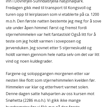
inn i Dovrefjell-Sunndalsfjella nasjonalpark.
Fredagen gikk med til transport til Kongsvoll og
turen opp til leirplassen som vi etablerte på ca. 1200
m.o.h. Den første natten bestemte jeg meg for å sove
ute under åpen himmel. Først og fremst fordi
stjernehimmelen var helt fantastisk! Også litt for å
teste om jeg holdt varmen i soveposen og
jervenduken. Jeg sovnet etter 5 stjerneskudd og
holdt varmen gjennom hele natta selv om det var litt
vind og noen kuldegrader.
Fargene og soloppgangen morgenen etter var
nesten like flott som stjernehimmelen kvelden før.
Himmelen var klar og etterhvert varmet solen.
Denne dagen satte halvparten av oss kursen mot
Snøhetta (2286 m.o.h.). Vi gikk ikke mange
hundremeter før vi fikk øye på den første