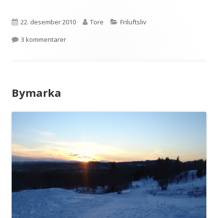
Publisert
Forfatter
Kategorier
22. desember 2010
Tore
Friluftsliv
til Mjåvassknuten
3 kommentarer
Bymarka