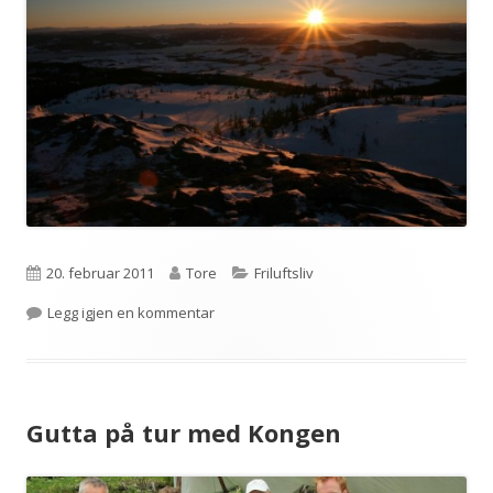
Publisert
Forfatter
Kategorier
20. februar 2011
Tore
Friluftsliv
til Topper i Bymarka
Legg igjen en kommentar
Gutta på tur med Kongen