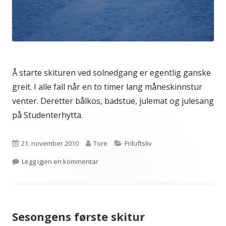
Å starte skituren ved solnedgang er egentlig ganske
greit. I alle fall når en to timer lang måneskinnstur
venter. Deretter bålkos, badstue, julemat og julesang
på Studenterhytta.
Publisert
Forfatter
Kategorier
21. november 2010
Tore
Friluftsliv
til Bymarka
Legg igjen en kommentar
Sesongens første skitur