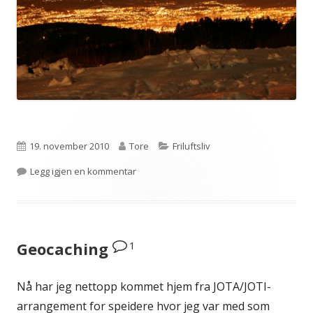
Publisert
Forfatter
Kategorier
19. november 2010
Tore
Friluftsliv
til Sesongens første skitur
Legg igjen en kommentar
1
Geocaching
Nå har jeg nettopp kommet hjem fra JOTA/JOTI-
arrangement for speidere hvor jeg var med som