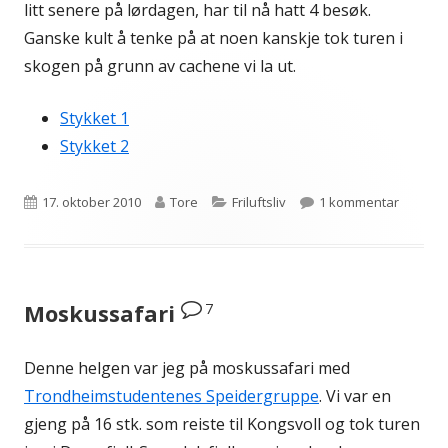
litt senere på lørdagen, har til nå hatt 4 besøk.
Ganske kult å tenke på at noen kanskje tok turen i
skogen på grunn av cachene vi la ut.
Stykket 1
Stykket 2
Publisert
Forfatter
Kategorier
til Geoc
17. oktober 2010
Tore
Friluftsliv
1 kommentar
7
Moskussafari
Denne helgen var jeg på moskussafari med
Trondheimstudentenes Speidergruppe
. Vi var en
gjeng på 16 stk. som reiste til Kongsvoll og tok turen