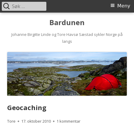
Søk
Primærmeny
Meny
etter:
Hopp
Bardunen
til
innhold
Johanne Birgitte Linde og Tore Havsø Sæstad sykler Norge på
langs
Geocaching
Forfatter
Publisert
til Geocaching
Tore
17. oktober 2010
1 kommentar