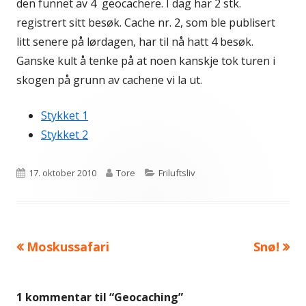
den funnet av 4 geocachere. I dag har 2 stk.
registrert sitt besøk. Cache nr. 2, som ble publisert
litt senere på lørdagen, har til nå hatt 4 besøk.
Ganske kult å tenke på at noen kanskje tok turen i
skogen på grunn av cachene vi la ut.
Stykket 1
Stykket 2
Publisert
Forfatter
Kategorier
17. oktober 2010
Tore
Friluftsliv
Forrige
Neste
Moskussafari
Snø!
Innleggsnavigasjon
artikkel:
artikkel:
1 kommentar til “
Geocaching
”