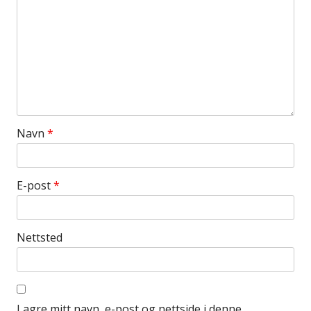
Navn
*
E-post
*
Nettsted
Lagre mitt navn, e-post og nettside i denne