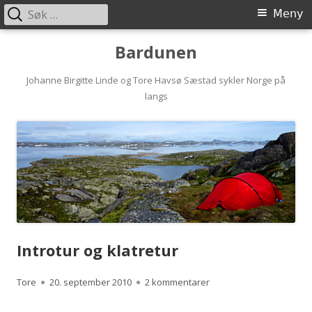
Søk
Primærmeny
Meny
etter:
Hopp
Bardunen
til
innhold
Johanne Birgitte Linde og Tore Havsø Sæstad sykler Norge på
langs
Introtur og klatretur
Forfatter
Publisert
til Introtur og klatretur
Tore
20. september 2010
2 kommentarer