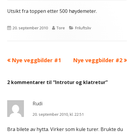
Utsikt fra toppen etter 500 høydemeter.
Publisert
Forfatter
Kategorier
20. september 2010
Tore
Friluftsliv
Forrige
Neste
Nye veggbilder #1
Nye veggbilder #2
Innleggsnavigasjon
artikkel:
artikkel:
2 kommentarer til “
Introtur og klatretur
”
Rudi
20. september 2010, kl. 22:51
Bra bilete av hytta. Virker som kule turer. Brukte du