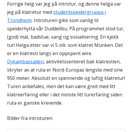
Forrige helg var jeg på introtur, og denne helga var
jeg på klatretur med
studentspeidergruppa i
Trondheim
. Introturen gikk som vanlig til
speiderhytta vår Duddelibu. På programmet stod tur,
(god) mat, badstue, sang og sosialisering. En kjekk
tur! Helga etter var vi 5 stk. som klatret Munken. Det
er en klatresti langs en oppspent wire.
Dykambassaden
, aktivitetssenteret bak klatrestien,
skryter av at ruta er Nord-Europas lengste med sine
950 meter. Absolutt en spennende og luftig klatretur!
Turen anbefales, men det kan være greit med litt
klatreerfaring eller i det minste litt turerfaring siden
ruta er ganske krevende.
Bilder fra introturen: