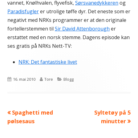
vannet, Knølhvalen, flyvefisk,
Sørsvanedykkeren
og
Paradisfugler
er utrolige tøffe dyr. Det eneste som er
negativt med NRKs programmer er at den originale
fortellerstemmen til
Sir David Attenborough
er
erstattet med en norsk stemme. Dagens episode kan
ses gratis på NRKs Nett-TV:
NRK: Det fantastiske livet
Publisert
Forfatter
Kategorier
16. mai 2010
Tore
Blogg
Forrige
Neste
Spaghetti med
Syltetøy på 5
Innleggsnavigasjon
artikkel:
artikkel:
pølsesaus
minutter