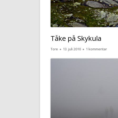
Tåke på Skykula
Forfatter
Publisert
til Tåk
Tore
13. juli 2010
1 kommentar