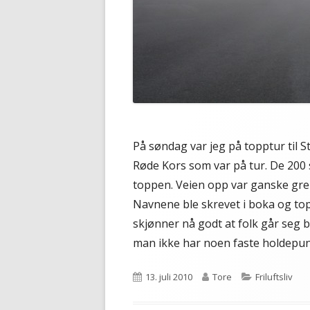
På søndag var jeg på topptur til 
Røde Kors som var på tur. De 200 s
toppen. Veien opp var ganske grei å
Navnene ble skrevet i boka og topp
skjønner nå godt at folk går seg b
man ikke har noen faste holdepun
Publisert
Forfatter
Kategorier
13. juli 2010
Tore
Friluftsliv