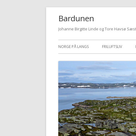
Hopp
Bardunen
til
innhold
Johanne Birgitte Linde og Tore Havsø Sæs
Primærmeny
NORGE PÅ LANGS
FRILUFTSLIV