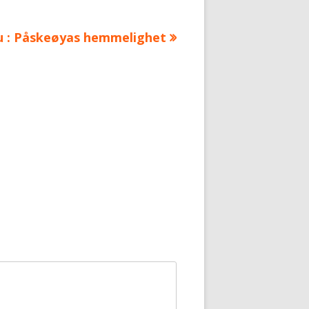
u : Påskeøyas hemmelighet
: