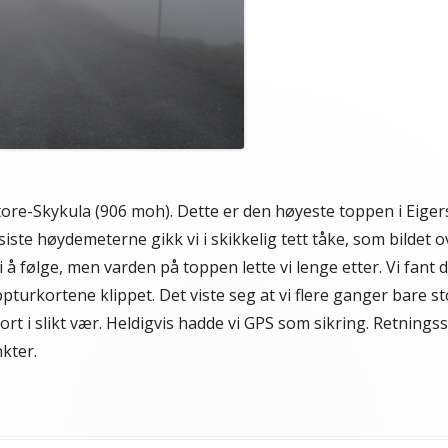
Store-Skykula (906 moh). Dette er den høyeste toppen i Eiger
iste høydemeterne gikk vi i skikkelig tett tåke, som bildet ov
 følge, men varden på toppen lette vi lenge etter. Vi fant den 
turkortene klippet. Det viste seg at vi flere ganger bare s
ort i slikt vær. Heldigvis hadde vi GPS som sikring. Retnings
kter.