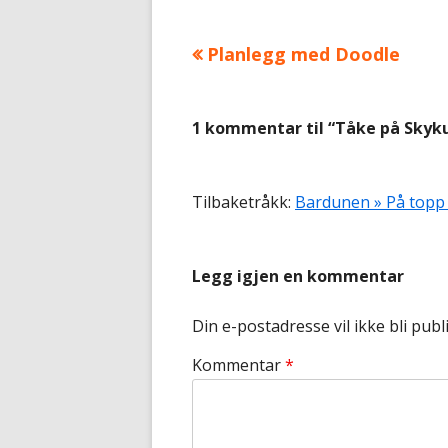
Forrige
Planlegg med Doodle
Innleggsnavigasjon
artikkel:
1 kommentar til “
Tåke på Skyk
Tilbaketråkk:
Bardunen » På topp 
Legg igjen en kommentar
Din e-postadresse vil ikke bli publi
Kommentar
*