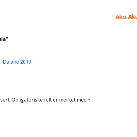
Neste
Aku-Ak
artikkel
ula
”
i Dalane 2010
sert.
Obligatoriske felt er merket med
*