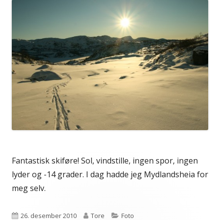
Fantastisk skiføre! Sol, vindstille, ingen spor, ingen
lyder og -14 grader. I dag hadde jeg Mydlandsheia for
meg selv.
Publisert
Forfatter
Kategorier
26. desember 2010
Tore
Foto