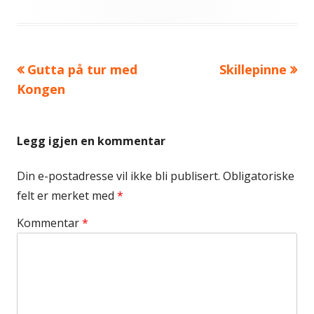
Forrige
Neste
Gutta på tur med
Skillepinne
Innleggsnavigasjon
artikkel:
artikkel:
Kongen
Legg igjen en kommentar
Din e-postadresse vil ikke bli publisert.
Obligatoriske
felt er merket med
*
Kommentar
*