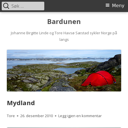
Søk
Primærmeny
Meny
etter:
Hopp
Bardunen
til
innhold
Johanne Birgitte Linde og Tore Havsø Sæstad sykler Norge på
langs
Mydland
Forfatter
Publisert
til Mydland
Tore
26. desember 2010
Legg igjen en kommentar