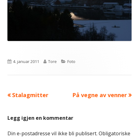
Publisert
Forfatter
Kategorier
4. januar 2011
Tore
Foto
Forrige
Neste
Stalagmitter
På vegne av venner
Innleggsnavigasjon
artikkel:
artikkel:
Legg igjen en kommentar
Din e-postadresse vil ikke bli publisert.
Obligatoriske