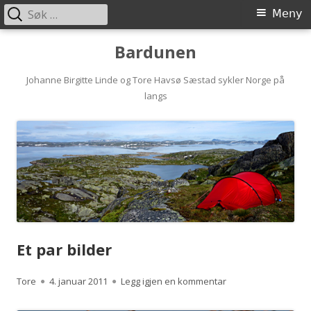
Søk
Primærmeny
Meny
etter:
Hopp
Bardunen
til
innhold
Johanne Birgitte Linde og Tore Havsø Sæstad sykler Norge på
langs
Et par bilder
Forfatter
Publisert
til Et par bilder
Tore
4. januar 2011
Legg igjen en kommentar