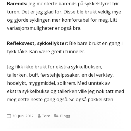
Barends:
Jeg monterte barends på sykkelstyret før
turen. Det er jeg glad for. Disse ble brukt veldig mye
og gjorde syklingen mer komfortabel for meg. Litt
variasjonsmuligheter er også bra.
Refleksvest, sykkellykter:
Ble bare brukt en gang i
tykk tåke. Kan være greit i tunneler.
Jeg fikk ikke brukt for ekstra sykkelbuksen,
tallerken, buff, førstehjelpssaker, en del verktøy,
hodelykt, myggmiddel, solkrem. Med unntak av
ekstra sykkelbukse og tallerken ville jeg nok tatt med
meg dette neste gang også. Se også pakkelisten
Publisert
Forfatter
Kategorier
30. juni 2012
Tore
Blogg