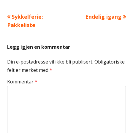
Forrige
Neste
Sykkelferie:
Endelig igang
Innleggsnavigasjon
artikkel:
artikkel:
Pakkeliste
Legg igjen en kommentar
Din e-postadresse vil ikke bli publisert.
Obligatoriske
felt er merket med
*
Kommentar
*