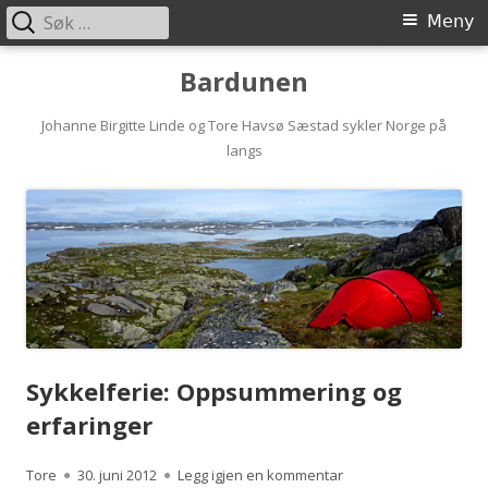
Søk
Primærmeny
Meny
etter:
Hopp
Bardunen
til
innhold
Johanne Birgitte Linde og Tore Havsø Sæstad sykler Norge på
langs
Sykkelferie: Oppsummering og
erfaringer
Forfatter
Publisert
til Sykkelferie: Opps
Tore
30. juni 2012
Legg igjen en kommentar