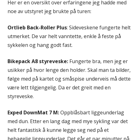
Her er en oversikt over erfaringene jeg hadde med
noe av utstyret jeg brukte på turen:
Ortlieb Back-Roller Plus
: Sideveskene fungerte helt
utmerket. De var helt vanntette, enkle å feste på
sykkelen og hang godt fast.
Bikepack A8 styreveske:
Fungerte bra, men jeg er
usikker på hvor lenge den holder. Skal man ta bilder,
følge med på kartet og småspise underveis må dette
være lett tilgjengelig. Da er det greit med en
styreveske.
Exped DownMat 7 M:
Oppblåsbart liggeunderlag
med dun. Etter en lang dag med mye sykling var det
helt fantastisk å kunne legge seg ned på et
behagelig liggeunderlag. Det går et par minutter på