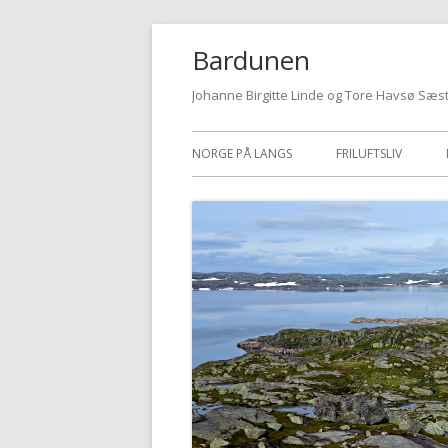
Hopp
Bardunen
til
innhold
Johanne Birgitte Linde og Tore Havsø Sæs
Primærmeny
NORGE PÅ LANGS
FRILUFTSLIV