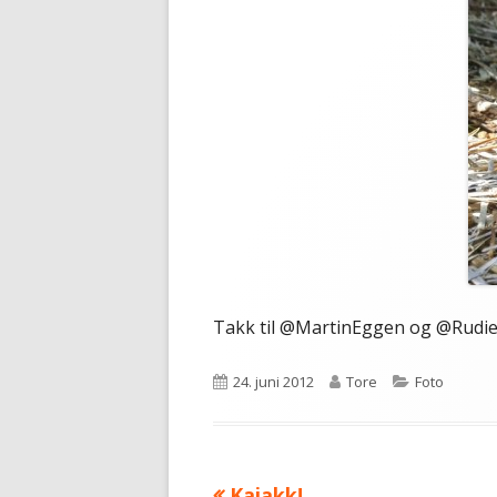
Takk til @MartinEggen og @Rudien
Publisert
Forfatter
Kategorier
24. juni 2012
Tore
Foto
Forrige
Kajakk!