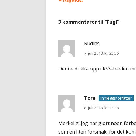
Innleggsnavigasjon
artikkel:
3 kommentarer til “
Fugl
”
Rudihs
7. juli 2018, kl. 23:56
Denne dukka opp i RSS-feeden min 
Tore
Innleggsforfatter
8. juli 2018, kl. 13:38
Merkelig. Jeg har gjort noen forbe
som en liten forsmak, for det kom