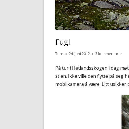
Fugl
Forfatter
Publisert
til F
Tore
24. juni 2012
3 kommentarer
På tur i Hetlandsskogen i dag møtte
stien. Ikke ville den flytte på seg
mobilkamera å være. Litt usikker p