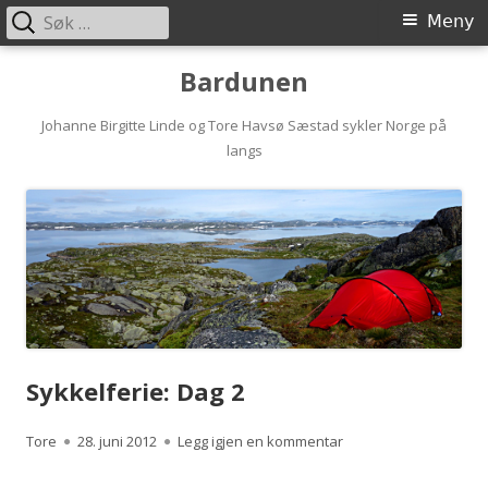
Søk
Primærmeny
Meny
etter:
Hopp
Bardunen
til
innhold
Johanne Birgitte Linde og Tore Havsø Sæstad sykler Norge på
langs
Sykkelferie: Dag 2
Forfatter
Publisert
til Sykkelferie: Dag 2
Tore
28. juni 2012
Legg igjen en kommentar