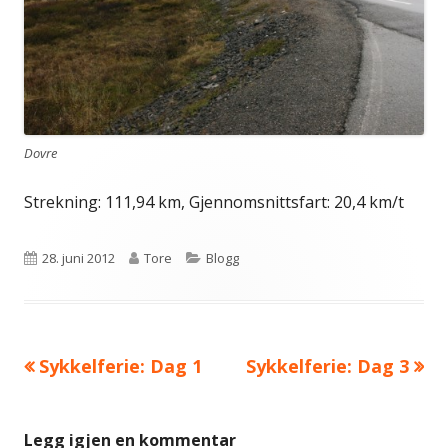
Dovre
Strekning: 111,94 km, Gjennomsnittsfart: 20,4 km/t
Publisert
Forfatter
Kategorier
28. juni 2012
Tore
Blogg
Forrige
Neste
Sykkelferie: Dag 1
Sykkelferie: Dag 3
Innleggsnavigasjon
artikkel:
artikkel:
Legg igjen en kommentar