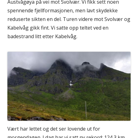
Austvågøya på vei mot Svolvær. Vi fikk sett noen
spennende fjellformasjonen, men lavt skydekke
reduserte sikten en del. Turen videre mot Svolvær og
Kabelvåg gikk fint. Vi satte opp teltet ved en
badestrand litt etter Kabelvåg.
Vært har lettet og det ser lovende ut for
morgendagen. I dag har vi satt ny rekord: 124,3 km.