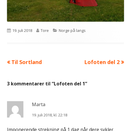
Publisert
Forfatter
Kategorier
19. juli 2018
Tore
Norge på langs
Forrige
Neste
Til Sortland
Lofoten del 2
Innleggsnavigasjon
artikkel:
artikkel:
3 kommentarer til “
Lofoten del 1
”
Marta
19. juli 2018, kl. 22:18
Imponerende strekning på 1 dag når dere sykler