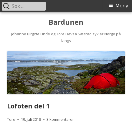
Søk
Primærmeny
Meny
etter:
Hopp
Bardunen
til
innhold
Johanne Birgitte Linde og Tore Havsø Sæstad sykler Norge på
langs
Lofoten del 1
Forfatter
Publisert
til Lofoten del 1
Tore
19. juli 2018
3 kommentarer