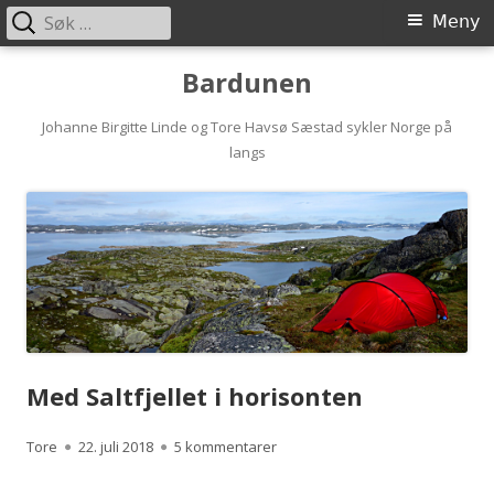
Søk
Primærmeny
Meny
etter:
Hopp
Bardunen
til
innhold
Johanne Birgitte Linde og Tore Havsø Sæstad sykler Norge på
langs
Med Saltfjellet i horisonten
Forfatter
Publisert
til Med Saltfjellet i horisonten
Tore
22. juli 2018
5 kommentarer