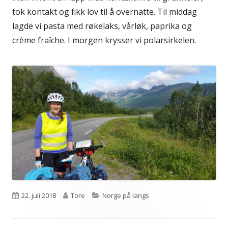
tok kontakt og fikk lov til å overnatte. Til middag
lagde vi pasta med røkelaks, vårløk, paprika og
crème fraîche. I morgen krysser vi polarsirkelen.
Publisert
Forfatter
Kategorier
22. juli 2018
Tore
Norge på langs