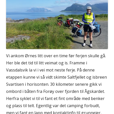
Vi ankom Ørnes litt over en time før ferjen skulle gå.
Her ble det tid til litt veimat og is. Framme i
Vassdalsvik la vi i vei mot neste ferje. På denne
etappen kunne vi så vidt skimte Saltfjellet og isbreen
Svartisen i horisonten. 30 kilometer senere gikk vi
ombord i båten fra Forøy over fjorden til Ågskardet.
Herfra syklet vi til vi fant et fint område med benker
og plass til telt. Egentlig var det camping forbudt,
men vi fant en lapp med kontaktinfo til grunneier,