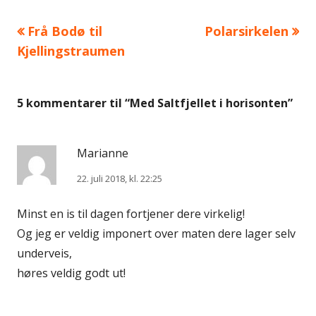
Forrige
Neste
Frå Bodø til
Polarsirkelen
Innleggsnavigasjon
artikkel:
artikkel:
Kjellingstraumen
5 kommentarer til “
Med Saltfjellet i horisonten
”
Marianne
22. juli 2018, kl. 22:25
Minst en is til dagen fortjener dere virkelig!
Og jeg er veldig imponert over maten dere lager selv
underveis,
høres veldig godt ut!