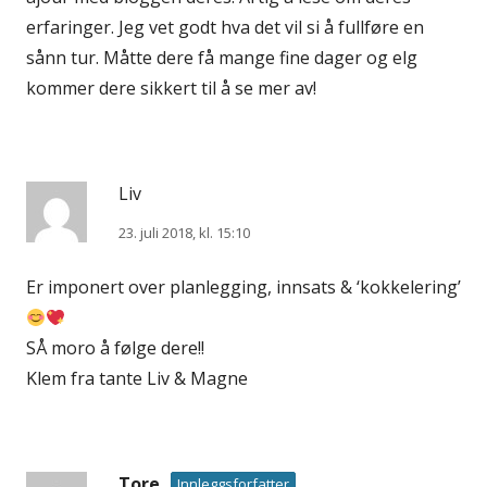
erfaringer. Jeg vet godt hva det vil si å fullføre en
sånn tur. Måtte dere få mange fine dager og elg
kommer dere sikkert til å se mer av!
Liv
23. juli 2018, kl. 15:10
Er imponert over planlegging, innsats & ‘kokkelering’
SÅ moro å følge dere!!
Klem fra tante Liv & Magne
Tore
Innleggsforfatter